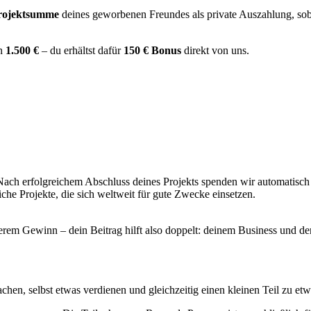
Projektsumme
deines geworbenen Freundes als private Auszahlung, soba
on
1.500 €
– du erhältst dafür
150 € Bonus
direkt von uns.
 Nach erfolgreichem Abschluss deines Projekts spenden wir automatisc
che Projekte, die sich weltweit für gute Zwecke einsetzen.
erem Gewinn – dein Beitrag hilft also doppelt: deinem Business und de
achen, selbst etwas verdienen und gleichzeitig einen kleinen Teil zu e